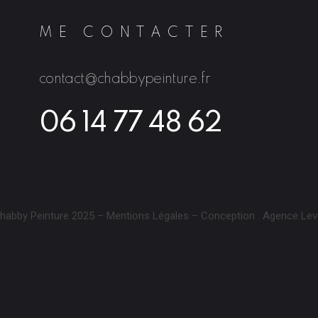
ME CONTACTER
contact@chabbypeinture.fr
06 14 77 48 62
habby Peinture 2025 –
Mentions Légales
– Conception :
Agence Lev