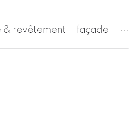
e & revêtement
façade
···